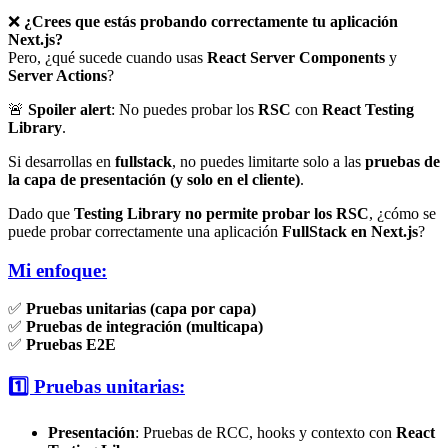
❌
¿Crees que estás probando correctamente tu aplicación
Next.js?
Pero, ¿qué sucede cuando usas
React Server Components
y
Server Actions
?
🚨
Spoiler alert
: No puedes probar los
RSC
con
React Testing
Library
.
Si desarrollas en
fullstack
, no puedes limitarte solo a las
pruebas de
la capa de presentación (y solo en el cliente)
.
Dado que
Testing Library no permite probar los RSC
, ¿cómo se
puede probar correctamente una aplicación
FullStack en Next.js
?
Mi enfoque:
✅
Pruebas unitarias (capa por capa)
✅
Pruebas de integración (multicapa)
✅
Pruebas E2E
1️⃣ Pruebas unitarias:
Presentación
: Pruebas de RCC, hooks y contexto con
React