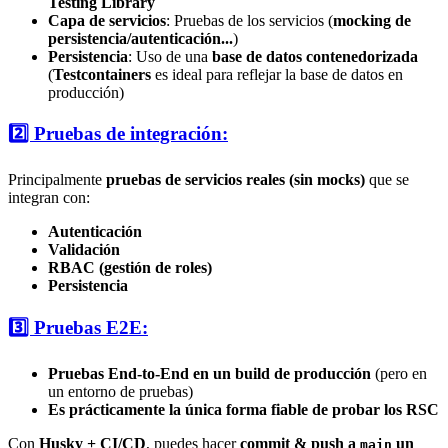
Testing Library
Capa de servicios
: Pruebas de los servicios (
mocking de
persistencia/autenticación...
)
Persistencia
: Uso de una
base de datos contenedorizada
(
Testcontainers
es ideal para reflejar la base de datos en
producción)
2️⃣ Pruebas de integración:
Principalmente
pruebas de servicios reales (sin mocks)
que se
integran con:
Autenticación
Validación
RBAC (gestión de roles)
Persistencia
3️⃣ Pruebas E2E:
Pruebas End-to-End en un build de producción
(pero en
un entorno de pruebas)
Es prácticamente la única forma fiable de probar los RSC
Con
Husky + CI/CD
, puedes hacer
commit & push a
un
main