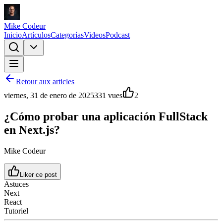
Mike Codeur
Inicio
Artículos
Categorías
Videos
Podcast
Retour aux articles
viernes, 31 de enero de 2025
331
vues
2
¿Cómo probar una aplicación FullStack
en Next.js?
Mike Codeur
Liker ce post
Astuces
Next
React
Tutoriel