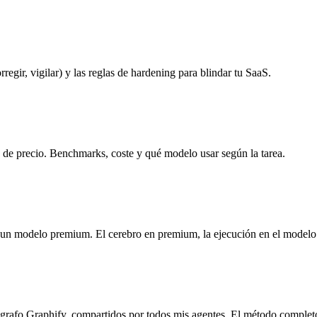
rregir, vigilar) y las reglas de hardening para blindar tu SaaS.
d de precio. Benchmarks, coste y qué modelo usar según la tarea.
o un modelo premium. El cerebro en premium, la ejecución en el modelo
grafo Graphify, compartidos por todos mis agentes. El método complet