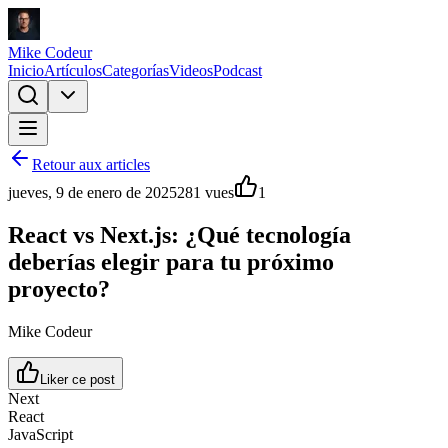
Mike Codeur
Inicio
Artículos
Categorías
Videos
Podcast
Retour aux articles
jueves, 9 de enero de 2025
281
vues
1
React vs Next.js: ¿Qué tecnología
deberías elegir para tu próximo
proyecto?
Mike Codeur
Liker ce post
Next
React
JavaScript