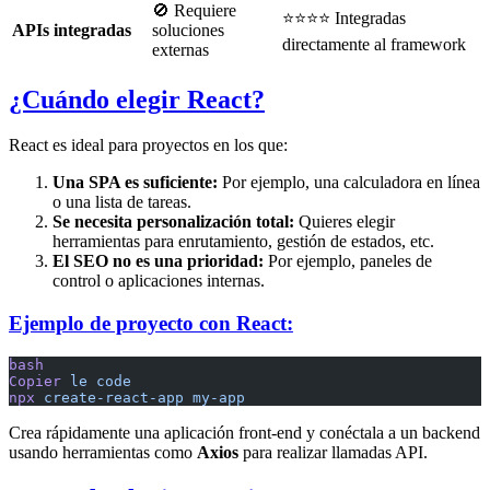
🚫 Requiere
⭐⭐⭐⭐ Integradas
APIs integradas
soluciones
directamente al framework
externas
¿Cuándo elegir React?
React es ideal para proyectos en los que:
Una SPA es suficiente:
Por ejemplo, una calculadora en línea
o una lista de tareas.
Se necesita personalización total:
Quieres elegir
herramientas para enrutamiento, gestión de estados, etc.
El SEO no es una prioridad:
Por ejemplo, paneles de
control o aplicaciones internas.
Ejemplo de proyecto con React:
bash
Copier
 le
 code
npx
 create-react-app
 my-app
Crea rápidamente una aplicación front-end y conéctala a un backend
usando herramientas como
Axios
para realizar llamadas API.