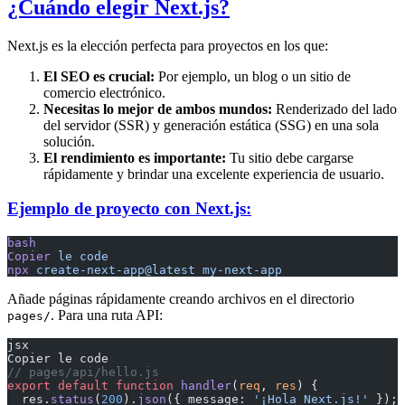
¿Cuándo elegir Next.js?
Next.js es la elección perfecta para proyectos en los que:
El SEO es crucial:
Por ejemplo, un blog o un sitio de
comercio electrónico.
Necesitas lo mejor de ambos mundos:
Renderizado del lado
del servidor (SSR) y generación estática (SSG) en una sola
solución.
El rendimiento es importante:
Tu sitio debe cargarse
rápidamente y brindar una excelente experiencia de usuario.
Ejemplo de proyecto con Next.js:
bash
Copier
 le
 code
npx
 create-next-app@latest
 my-next-app
Añade páginas rápidamente creando archivos en el directorio
. Para una ruta API:
pages/
jsx
Copier le code
// pages/api/hello.js
export
 default
 function
 handler
(
req
, 
res
) {
  res.
status
(
200
).
json
({ message: 
'¡Hola Next.js!'
 });