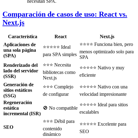
necesitan SPA.
Comparación de casos de uso: React vs.
Next.js
Característica
React
Next.js
⭐⭐⭐⭐ Funciona bien, pero
Aplicaciones de
⭐⭐⭐⭐⭐ Ideal
una sola página
menos optimizado solo para
para SPA simples
(SPA)
SPA
⭐⭐⭐ Necesita
Renderizado del
⭐⭐⭐⭐⭐ Nativo y muy
lado del servidor
bibliotecas como
eficiente
(SSR)
Next.js
Generación de
⭐⭐⭐ Complejo
⭐⭐⭐⭐⭐ Nativo con una
sitios estáticos
de configurar
velocidad impresionante
(SSG)
Regeneración
⭐⭐⭐⭐⭐ Ideal para sitios
estática
🚫 No compatible
escalables
incremental (ISR)
⭐⭐⭐ Débil para
⭐⭐⭐⭐⭐ Excelente para
SEO
contenido
SEO
dinámico