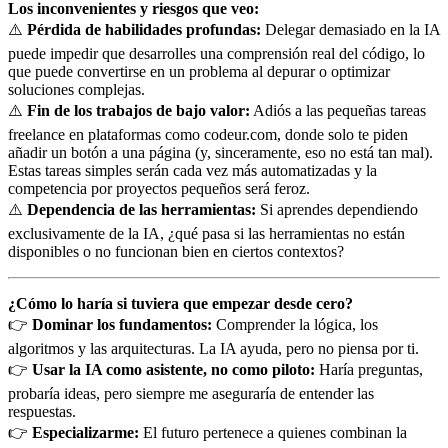
Los inconvenientes y riesgos que veo:
⚠️
Pérdida de habilidades profundas:
Delegar demasiado en la IA
puede impedir que desarrolles una comprensión real del código, lo
que puede convertirse en un problema al depurar o optimizar
soluciones complejas.
⚠️
Fin de los trabajos de bajo valor:
Adiós a las pequeñas tareas
freelance en plataformas como codeur.com, donde solo te piden
añadir un botón a una página (y, sinceramente, eso no está tan mal).
Estas tareas simples serán cada vez más automatizadas y la
competencia por proyectos pequeños será feroz.
⚠️
Dependencia de las herramientas:
Si aprendes dependiendo
exclusivamente de la IA, ¿qué pasa si las herramientas no están
disponibles o no funcionan bien en ciertos contextos?
¿Cómo lo haría si tuviera que empezar desde cero?
👉
Dominar los fundamentos:
Comprender la lógica, los
algoritmos y las arquitecturas. La IA ayuda, pero no piensa por ti.
👉
Usar la IA como asistente, no como piloto:
Haría preguntas,
probaría ideas, pero siempre me aseguraría de entender las
respuestas.
👉
Especializarme:
El futuro pertenece a quienes combinan la