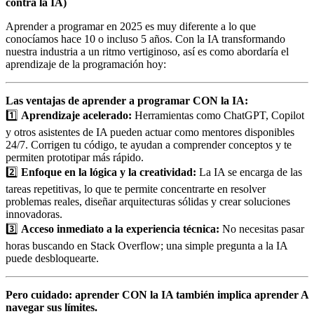
contra la IA)
Aprender a programar en 2025 es muy diferente a lo que
conocíamos hace 10 o incluso 5 años. Con la IA transformando
nuestra industria a un ritmo vertiginoso, así es como abordaría el
aprendizaje de la programación hoy:
Las ventajas de aprender a programar CON la IA:
1️⃣
Aprendizaje acelerado:
Herramientas como ChatGPT, Copilot
y otros asistentes de IA pueden actuar como mentores disponibles
24/7. Corrigen tu código, te ayudan a comprender conceptos y te
permiten prototipar más rápido.
2️⃣
Enfoque en la lógica y la creatividad:
La IA se encarga de las
tareas repetitivas, lo que te permite concentrarte en resolver
problemas reales, diseñar arquitecturas sólidas y crear soluciones
innovadoras.
3️⃣
Acceso inmediato a la experiencia técnica:
No necesitas pasar
horas buscando en Stack Overflow; una simple pregunta a la IA
puede desbloquearte.
Pero cuidado: aprender CON la IA también implica aprender A
navegar sus límites.