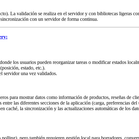
acto). La validación se realiza en el servidor y con bibliotecas ligeras
 sincronización con un servidor de forma continua.
ery:
onde los usuarios pueden reorganizar tareas o modificar estados localme
(posición, estado, etc.).
l servidor una vez validados.
ros para mostrar datos como información de productos, reseñas de clie
 entre las diferentes secciones de la aplicación (carga, preferencias del
n caché, la sincronización y las actualizaciones automáticas de los da
polling), pero también requieren gestión local para borradores, conversa