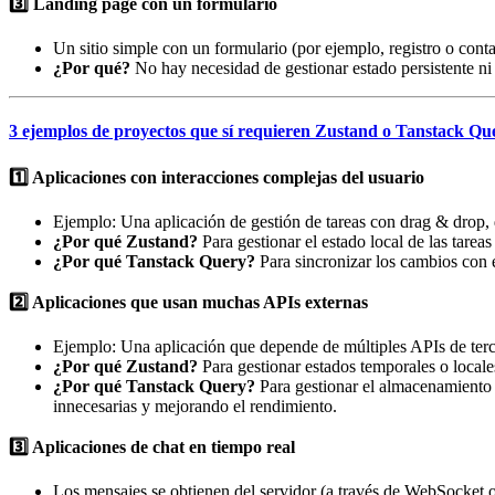
3️⃣ Landing page con un formulario
Un sitio simple con un formulario (por ejemplo, registro o cont
¿Por qué?
No hay necesidad de gestionar estado persistente ni
3 ejemplos de proyectos que sí requieren Zustand o Tanstack Qu
1️⃣ Aplicaciones con interacciones complejas del usuario
Ejemplo: Una aplicación de gestión de tareas con drag & drop, d
¿Por qué Zustand?
Para gestionar el estado local de las tareas 
¿Por qué Tanstack Query?
Para sincronizar los cambios con e
2️⃣ Aplicaciones que usan muchas APIs externas
Ejemplo: Una aplicación que depende de múltiples APIs de terce
¿Por qué Zustand?
Para gestionar estados temporales o locales
¿Por qué Tanstack Query?
Para gestionar el almacenamiento e
innecesarias y mejorando el rendimiento.
3️⃣ Aplicaciones de chat en tiempo real
Los mensajes se obtienen del servidor (a través de WebSocket o 