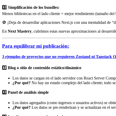
3️⃣ Simplificación de los bundles:
Menos bibliotecas en el lado cliente = mejor rendimiento (tamaño de
🚫 ¡Deja de desarrollar aplicaciones Next.js con una mentalidad de “d
En
Next Mastery
, cubrimos estas nuevas aproximaciones al desarrollo
Para equilibrar mi publicación:
3 ejemplos de proyectos que no requieren Zustand ni Tanstack 
1️⃣ Blog o sitio de contenido estático/dinámico
Los datos se cargan en el lado servidor con React Server Compon
¿Por qué?
No hay un estado complejo del lado cliente; todo s
2️⃣ Panel de análisis simple
Los datos agregados (como ingresos o usuarios activos) se obt
¿Por qué?
Los datos se pre-renderizan y se actualizan en el serv