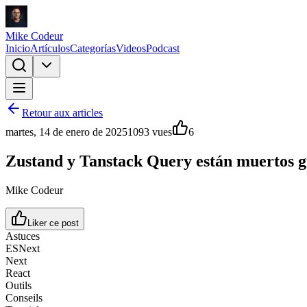
Mike Codeur
Inicio
Artículos
Categorías
Videos
Podcast
Retour aux articles
martes, 14 de enero de 2025
1093
vues
6
Zustand y Tanstack Query están muertos gr
Mike Codeur
Liker ce post
Astuces
ESNext
Next
React
Outils
Conseils