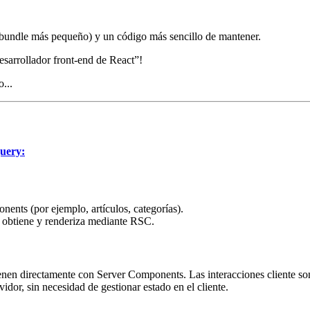
l bundle más pequeño) y un código más sencillo de mantener.
esarrollador front-end de React”!
...
Query:
ents (por ejemplo, artículos, categorías).
e obtiene y renderiza mediante RSC.
ienen directamente con Server Components. Las interacciones cliente s
idor, sin necesidad de gestionar estado en el cliente.