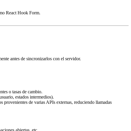
 como React Hook Form.
nte antes de sincronizarlos con el servidor.
ntes o tasas de cambio.
 usuario, estados intermedios).
tos provenientes de varias APIs externas, reduciendo llamadas
ciones abiertas, etc.